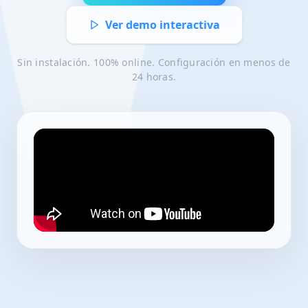
Ver demo interactiva
Sin instalación. 100% online. Configuración en menos de
24 horas.